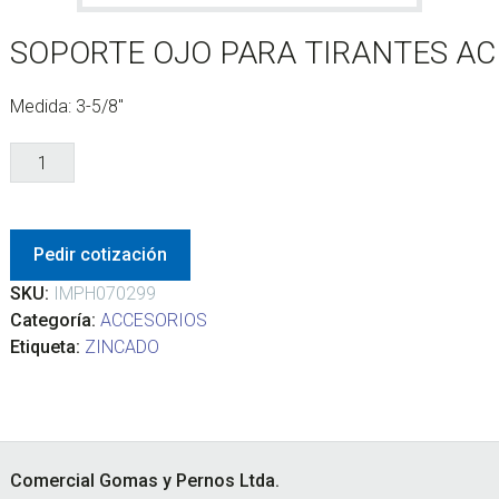
SOPORTE OJO PARA TIRANTES A
Medida: 3-5/8″
SOPORTE OJO PARA TIRANTES ACERO ZINCADO
cantidad
Pedir cotización
SKU:
IMPH070299
Categoría:
ACCESORIOS
Etiqueta:
ZINCADO
Footer
Comercial Gomas y Pernos Ltda.