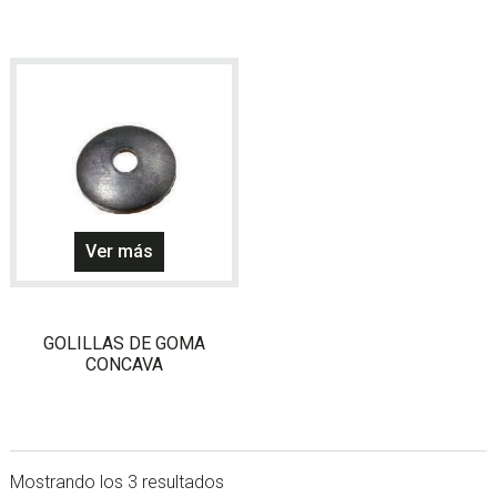
opciones
se
pueden
elegir
en
la
página
de
producto
Ver más
GOLILLAS DE GOMA
CONCAVA
Mostrando los 3 resultados