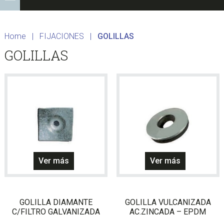
Home
|
FIJACIONES
|
GOLILLAS
GOLILLAS
Este
Ver más
Ver más
producto
tiene
múltiples
GOLILLA DIAMANTE
GOLILLA VULCANIZADA
variantes
C/FILTRO GALVANIZADA
AC.ZINCADA – EPDM
Las