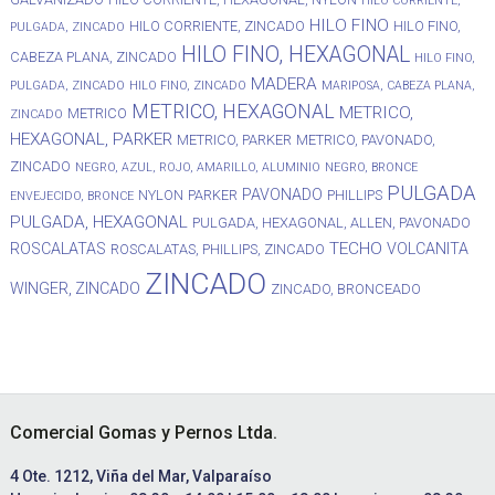
HILO CORRIENTE,
HILO FINO
HILO CORRIENTE, ZINCADO
HILO FINO,
PULGADA, ZINCADO
HILO FINO, HEXAGONAL
CABEZA PLANA, ZINCADO
HILO FINO,
MADERA
PULGADA, ZINCADO
HILO FINO, ZINCADO
MARIPOSA, CABEZA PLANA,
METRICO, HEXAGONAL
METRICO,
METRICO
ZINCADO
HEXAGONAL, PARKER
METRICO, PARKER
METRICO, PAVONADO,
ZINCADO
NEGRO, AZUL, ROJO, AMARILLO, ALUMINIO
NEGRO, BRONCE
PULGADA
PAVONADO
NYLON
PARKER
PHILLIPS
ENVEJECIDO, BRONCE
PULGADA, HEXAGONAL
PULGADA, HEXAGONAL, ALLEN, PAVONADO
TECHO
ROSCALATAS
VOLCANITA
ROSCALATAS, PHILLIPS, ZINCADO
ZINCADO
WINGER, ZINCADO
ZINCADO, BRONCEADO
Footer
Comercial Gomas y Pernos Ltda.
4 Ote. 1212, Viña del Mar, Valparaíso