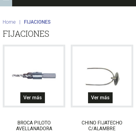
Home
|
FIJACIONES
FIJACIONES
Este
Ver más
Ver más
producto
tiene
múltiples
BROCA PILOTO
CHINO FIJATECHO
variantes.
AVELLANADORA
C/ALAMBRE
Las