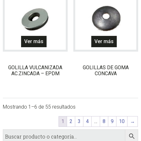
en
la
página
de
producto
Este
Ver más
Ver más
producto
tiene
múltiples
GOLILLA VULCANIZADA
GOLILLAS DE GOMA
variantes.
AC.ZINCADA – EPDM
CONCAVA
Las
opciones
se
pueden
Mostrando 1–6 de 55 resultados
elegir
en
1
2
3
4
…
8
9
10
→
la
página
sidebar
Store
de