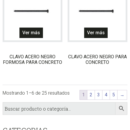
Este
Este
Ver más
Ver más
producto
producto
tiene
tiene
múltiples
múltiples
CLAVO ACERO NEGRO
CLAVO ACERO NEGRO PARA
variantes.
variantes
FORMOSA PARA CONCRETO
CONCRETO
Las
Las
opciones
opciones
se
se
pueden
pueden
Mostrando 1–6 de 25 resultados
elegir
elegir
1
2
3
4
5
→
en
en
sidebar
Store
la
la
Sidebar
página
página
de
de
producto
producto