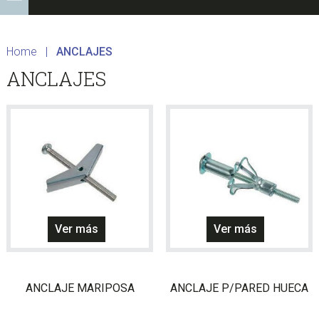
Home
|
ANCLAJES
ANCLAJES
Este
Este
Ver más
Ver más
producto
producto
tiene
tiene
múltiples
múltiples
ANCLAJE MARIPOSA
ANCLAJE P/PARED HUECA
variantes.
variantes
Las
Las