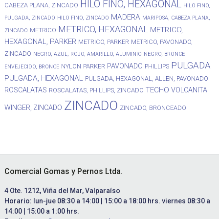
HILO FINO, HEXAGONAL
CABEZA PLANA, ZINCADO
HILO FINO,
MADERA
PULGADA, ZINCADO
HILO FINO, ZINCADO
MARIPOSA, CABEZA PLANA,
METRICO, HEXAGONAL
METRICO,
METRICO
ZINCADO
HEXAGONAL, PARKER
METRICO, PARKER
METRICO, PAVONADO,
ZINCADO
NEGRO, AZUL, ROJO, AMARILLO, ALUMINIO
NEGRO, BRONCE
PULGADA
PAVONADO
NYLON
PARKER
PHILLIPS
ENVEJECIDO, BRONCE
PULGADA, HEXAGONAL
PULGADA, HEXAGONAL, ALLEN, PAVONADO
TECHO
ROSCALATAS
VOLCANITA
ROSCALATAS, PHILLIPS, ZINCADO
ZINCADO
WINGER, ZINCADO
ZINCADO, BRONCEADO
Footer
Comercial Gomas y Pernos Ltda.
4 Ote. 1212, Viña del Mar, Valparaíso
Horario: lun-jue 08:30 a 14:00 | 15:00 a 18:00 hrs. viernes 08:30 a
14:00 | 15:00 a 1:00 hrs.