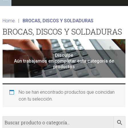
Home
|
BROCAS, DISCOS Y SOLDADURAS
BROCAS, DISCOS Y SOLDADURAS
Disculpe
Aún trabajamos en completar esta categoría de
productos
No se han encontrado productos que coincidan
con tu selección.
sidebar
Store