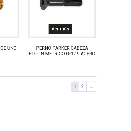
página
página
de
de
producto
producto
Ver más
NCE UNC
PERNO PARKER CABEZA
BOTON METRICO G-12.9 ACERO
1
2
→