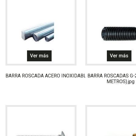
Ver más
Ver más
BARRA ROSCADA ACERO INOXIDABLE UNC AISI 316
BARRA ROSCADAS G-2
METROS).jpg
l