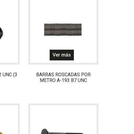
Este
Este
Ver más
producto
producto
tiene
tiene
múltiples
múltiples
 UNC (3
BARRAS ROSCADAS POR
METRO A-193 B7 UNC
variantes.
variantes.
Las
Las
opciones
opciones
se
se
pueden
pueden
elegir
elegir
en
en
a
la