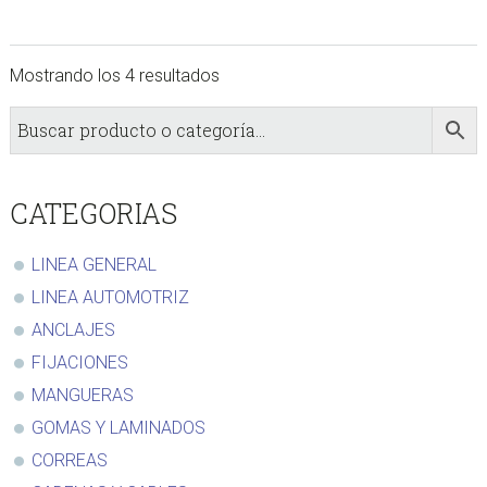
se
pueden
Mostrando los 4 resultados
elegir
en
sidebar
Store
la
Sidebar
página
de
CATEGORIAS
producto
LINEA GENERAL
LINEA AUTOMOTRIZ
ANCLAJES
FIJACIONES
MANGUERAS
GOMAS Y LAMINADOS
CORREAS