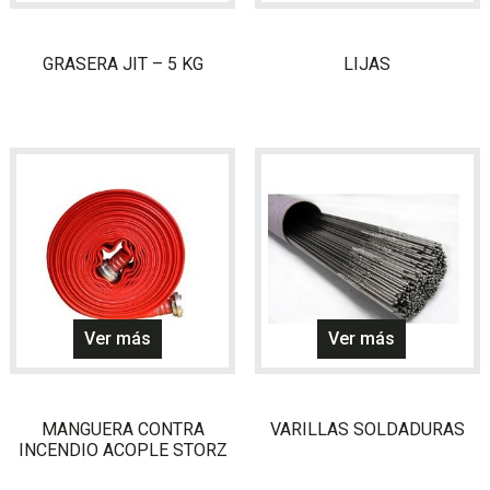
GRASERA JIT – 5 KG
LIJAS
Este
Ver más
Ver más
producto
tiene
múltiples
MANGUERA CONTRA
VARILLAS SOLDADURAS
variantes.
INCENDIO ACOPLE STORZ
Las
opciones