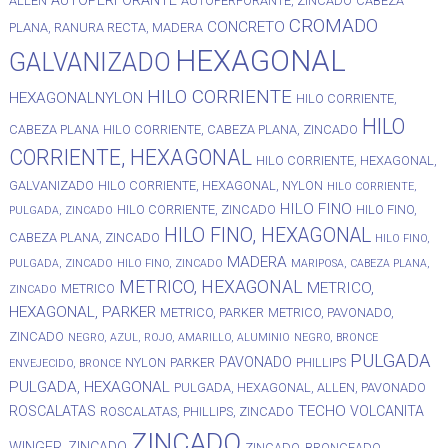
AUTOPERFORANTE
ALLEN
AUTOPERFORANTE, ZINCADO
CABEZA
CROMADO
CONCRETO
PLANA, RANURA RECTA, MADERA
HEXAGONAL
GALVANIZADO
HILO CORRIENTE
HEXAGONALNYLON
HILO CORRIENTE,
HILO
CABEZA PLANA
HILO CORRIENTE, CABEZA PLANA, ZINCADO
CORRIENTE, HEXAGONAL
HILO CORRIENTE, HEXAGONAL,
GALVANIZADO
HILO CORRIENTE, HEXAGONAL, NYLON
HILO CORRIENTE,
HILO FINO
HILO CORRIENTE, ZINCADO
HILO FINO,
PULGADA, ZINCADO
HILO FINO, HEXAGONAL
CABEZA PLANA, ZINCADO
HILO FINO,
MADERA
PULGADA, ZINCADO
HILO FINO, ZINCADO
MARIPOSA, CABEZA PLANA,
METRICO, HEXAGONAL
METRICO,
METRICO
ZINCADO
HEXAGONAL, PARKER
METRICO, PARKER
METRICO, PAVONADO,
ZINCADO
NEGRO, AZUL, ROJO, AMARILLO, ALUMINIO
NEGRO, BRONCE
PULGADA
PAVONADO
NYLON
PARKER
PHILLIPS
ENVEJECIDO, BRONCE
PULGADA, HEXAGONAL
PULGADA, HEXAGONAL, ALLEN, PAVONADO
TECHO
ROSCALATAS
VOLCANITA
ROSCALATAS, PHILLIPS, ZINCADO
ZINCADO
WINGER, ZINCADO
ZINCADO, BRONCEADO