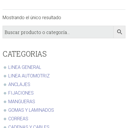
Mostrando el único resultado
sidebar
Store
Sidebar
CATEGORIAS
LINEA GENERAL
LINEA AUTOMOTRIZ
ANCLAJES
FIJACIONES
MANGUERAS
GOMAS Y LAMINADOS
CORREAS
CADENAS Y CABLES